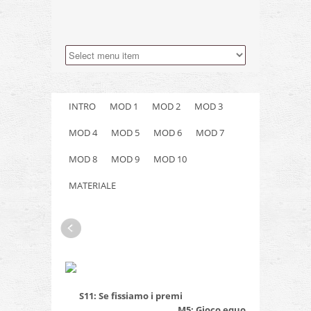
INTRO
MOD 1
MOD 2
MOD 3
MOD 4
MOD 5
MOD 6
MOD 7
MOD 8
MOD 9
MOD 10
MATERIALE
S11: Se fissiamo i premi
M5: Gioco equo