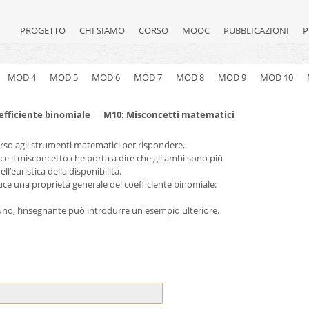
PROGETTO
CHI SIAMO
CORSO
MOOC
PUBBLICAZIONI
P
MOD 4
MOD 5
MOD 6
MOD 7
MOD 8
MOD 9
MOD 10
efficiente binomiale
M10: Misconcetti matematici
rso agli strumenti matematici per rispondere,
ce il misconcetto che porta a dire che gli ambi sono più
ll’euristica della disponibilità.
ce una proprietà generale del coefficiente binomiale:
uno, l’insegnante può introdurre un esempio ulteriore.