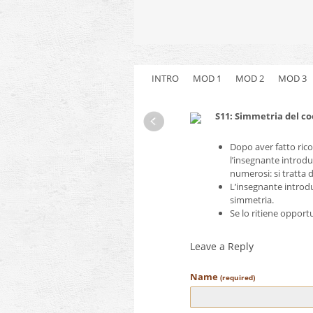
INTRO
MOD 1
MOD 2
MOD 3
S11: Simmetria del co
Dopo aver fatto rico
l’insegnante introdu
numerosi: si tratta de
L’insegnante introdu
simmetria.
Se lo ritiene opport
Leave a Reply
Name
(required)