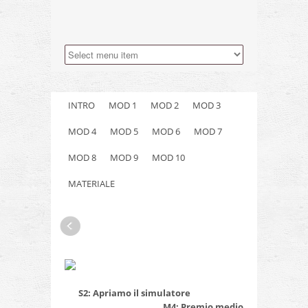
INTRO
MOD 1
MOD 2
MOD 3
MOD 4
MOD 5
MOD 6
MOD 7
MOD 8
MOD 9
MOD 10
MATERIALE
S2: Apriamo il simulatore
M4: Premio medio