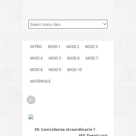
INTRO
MOD 1
MOD 2
MOD 3
MOD 4
MOD 5
MOD 6
MOD 7
MOD 8
MOD 9
MOD 10
MATERIALE
S5: Coincidenze straordinarie ?
M3: Eventi rari