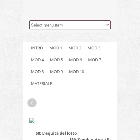
INTRO
MOD 1
MOD 2
MOD 3
MOD 4
MOD 5
MOD 6
MOD 7
MOD 8
MOD 9
MOD 10
MATERIALE
S8: L’equità del lotto
M9: Combinatoria III